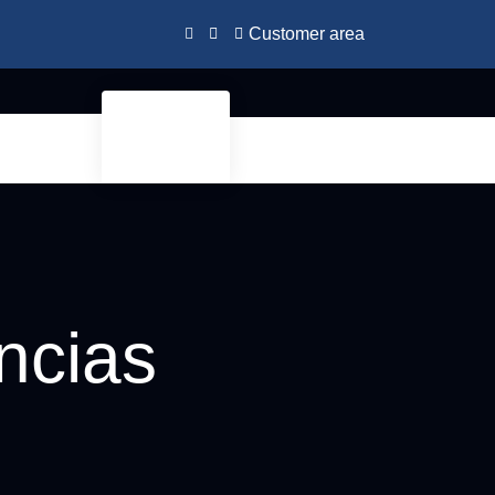
Customer area
ncias