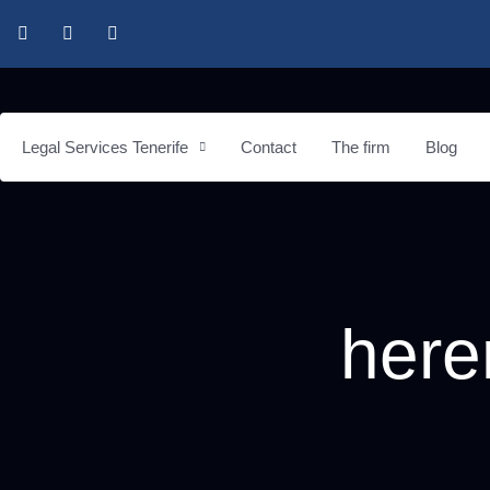
Legal Services Tenerife
Contact
The firm
Blog
here