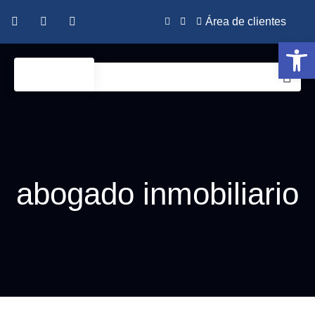
Área de clientes
Abrir 
abogado inmobiliario