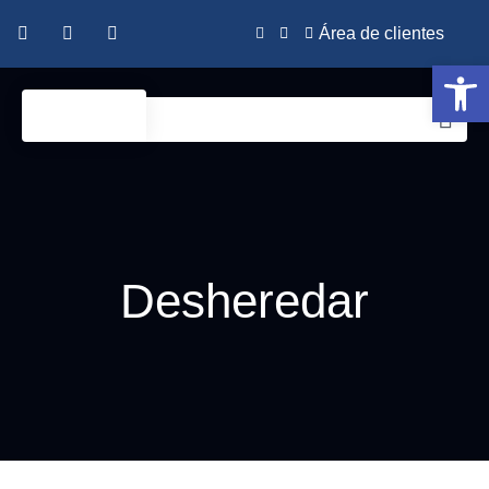
Área de clientes
Abrir 
Desheredar