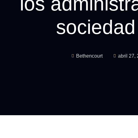
los administ
sociedad
Bethencourt
abril 27,