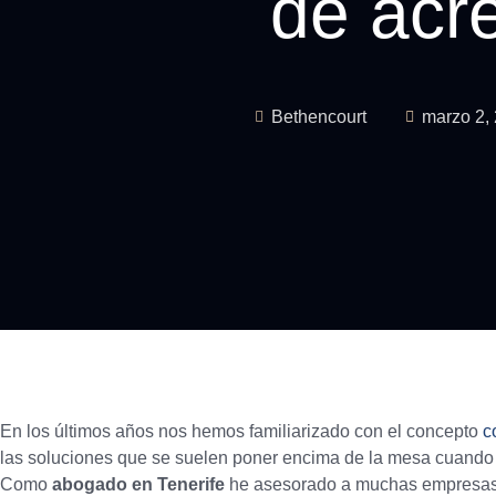
de acr
Bethencourt
marzo 2,
En los últimos años nos hemos familiarizado con el concepto
c
las soluciones que se suelen poner encima de la mesa cuand
Como
abogado en Tenerife
he asesorado a muchas empresas s