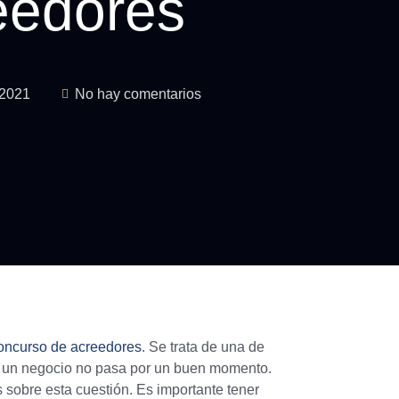
eedores
 2021
No hay comentarios
oncurso de acreedores
. Se trata de una de
o un negocio no pasa por un buen momento.
obre esta cuestión. Es importante tener