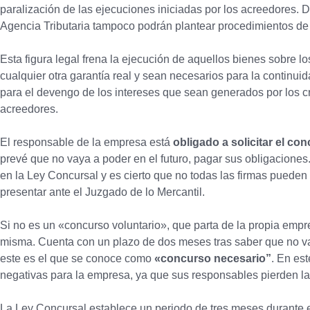
paralización de las ejecuciones iniciadas por los acreedores. 
Agencia Tributaria tampoco podrán plantear procedimientos de
Esta figura legal frena la ejecución de aquellos bienes sobre l
cualquier otra garantía real y sean necesarios para la continui
para el devengo de los intereses que sean generados por los cr
acreedores.
El responsable de la empresa está
obligado a solicitar el c
prevé que no vaya a poder en el futuro, pagar sus obligaciones.
en la Ley Concursal y es cierto que no todas las firmas puede
presentar ante el Juzgado de lo Mercantil.
Si no es un «concurso voluntario», que parta de la propia empre
misma. Cuenta con un plazo de dos meses tras saber que no va
este es el que se conoce como
«concurso necesario”
. En es
negativas para la empresa, ya que sus responsables pierden la
La Ley Concursal establece un periodo de tres meses durante 